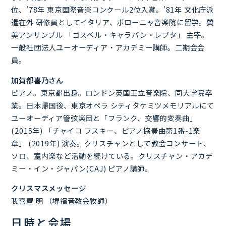
位、’78年 東京国際音楽コンクール2位入賞。’81年 文化庁派
遣在外 研修員としてイタリア、ボローニャ音楽院に留学。賛
美アンサンブル 「ゴスペル・キャラバン・レプタ」 主宰。
一般社団法人ユーオーディア・アカデミー講師。二期会会
員。
加賀都喜乃さん
ピアノ。東京都出身。ロンドン英国王立音楽院、同大学院卒
業。日本帰国後、東京オペラ シティタケミツメモリアルにて
ユーオーディア管弦楽団と「フランク、交響的変奏曲」
(2015年) 「チャイコ フスキー、ピアノ協奏曲第1番-1楽
章」 (2019年) 演奏。クリスチャンとして教会コンサート、
ソロ、室内楽など活動を続けている。クリスチャン・アカデ
ミー・イン・ジャパン(CAJ) ピアノ講師。
クリスマスメッセージ
我喜屋 明 （堺福音教会牧師）
日時と会場