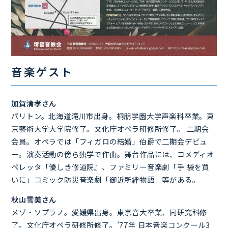
音楽ゲスト
加賀清孝さん
パリトン。北海道滝川市出身。桐朋学園大学声楽科卒業。東
京藝術大学大学院修了。文化庁オペラ研修所修了。 二期会
会員。オペラでは「フィガロの結婚」伯爵で二期会デビュ
ー。演奏活動の傍ら独学で作曲。舞台作品には、コメディオ
ペレッタ「優しき修道院』、ファミリー音楽劇「手 袋を買
いに」コミック防災音楽劇「御近所絆物語」等がある。
秋山雪美さん
メゾ・ソプラノ。愛媛県出身。東京音大卒業、同研究科修
了。文化庁オペラ研修所修了。’77年 日本音楽コンクール3