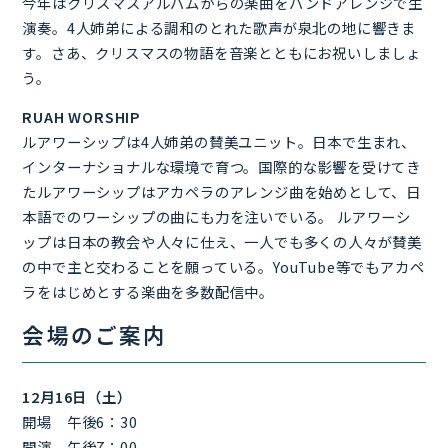
今年はクリスマスアルバムからの楽曲をバンドアレンジで生
演奏。4人姉弟による調和のとれた歌声が泉北の地に響きま
す。さあ、クリスマスの物語を音楽とともにお祝いしましょ
う。
RUAH WORSHIP
ルアワーシップは4人姉弟の賛美ユニット。日本で生まれ、
インターナショナルな環境で育つ。国際的な影響を受けてき
たルアワーシップはアカペラのアレンジ曲を始めとして、日
本語でのワーシップの曲にも力を注いでいる。 ルアワーシ
ップは日本の教会や人々に仕え、一人でも多くの人々が賛美
の中で主と交わることを願っている。YouTube等でもアカペ
ラをはじめとする楽曲を多数配信中。
会場のご案内
12月16日（土）
開場 午後6：30
開演 午後7：00