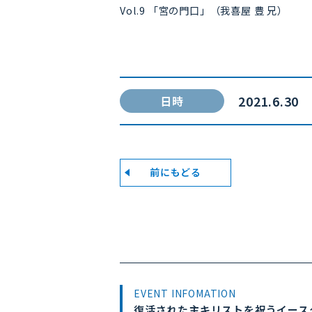
Vol.9 「宮の門口」（我喜屋 豊 兄）
2021.6.30
日時
前にもどる
EVENT INFOMATION
復活された主キリストを祝うイース