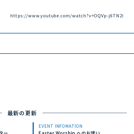
https://www.youtube.com/watch?v=OQVp-j6TN2I
最新の更新
EVENT INFOMATION
ター
Easter Worship へのお誘い