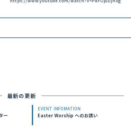
https://www.youtube.com/watch?v=P8FOjuDjHXg
最新の更新
EVENT INFOMATION
ター
Easter Worship へのお誘い