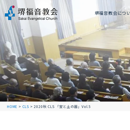
堺福音教会につ
HOME
>
CLS
>
2020秋 CLS 「宝と土の器」Vol.5